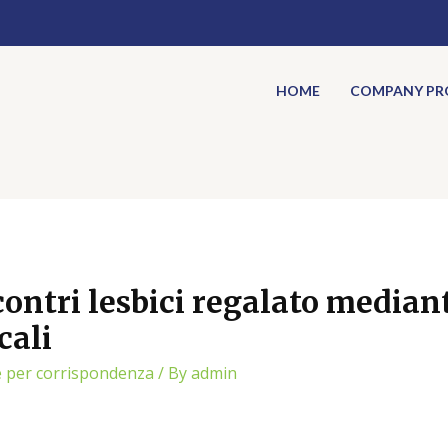
HOME
COMPANY PRO
ontri lesbici regalato median
cali
e per corrispondenza
/ By
admin