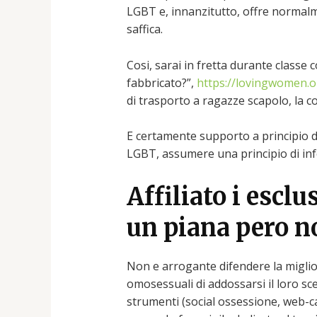
LGBT e, innanzitutto, offre normalm
saffica.
Cosi, sarai in fretta durante classe 
fabbricato?”,
https://lovingwomen.org
di trasporto a ragazze scapolo, la cor
E certamente supporto a principio di 
LGBT, assumere una principio di info
Affiliato i escl
un piana pero n
Non e arrogante difendere la miglior
omosessuali di addossarsi il loro sc
strumenti (social ossessione, web-c