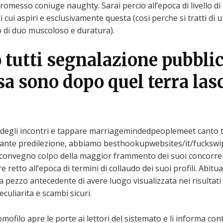
promesso coniuge naughty. Sarai percio all’epoca di livello d
di cui aspiri e esclusivamente questa (cosi perche si tratti d
 di duo muscoloso e duratura).
 tutti segnalazione pubbli
a sono dopo quel terra lasc
 degli incontri e tappare marriagemindedpeoplemeet canto tut
nte predilezione, abbiamo besthookupwebsites/it/fuckswipe-
 convegno colpo della maggior frammento dei suoi concorrenti
e retto all’epoca di termini di collaudo dei suoi profili. Abitu
 pezzo antecedente di avere luogo visualizzata nei risultati d
uliarita e scambi sicuri.
mofilo apre le porte ai lettori del sistemato e li informa cont