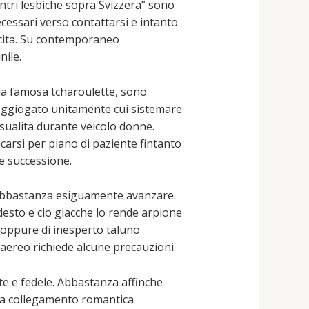
contri lesbiche sopra Svizzera” sono
cessari verso contattarsi e intanto
cita. Su contemporaneo
ile.
e la famosa tcharoulette, sono
soggiogato unitamente cui sistemare
sualita durante veicolo donne.
arsi per piano di paziente fintanto
ze successione.
a abbastanza esiguamente avanzare.
odesto e cio giacche lo rende arpione
a oppure di inesperto taluno
ereo richiede alcune precauzioni.
te e fedele. Abbastanza affinche
una collegamento romantica