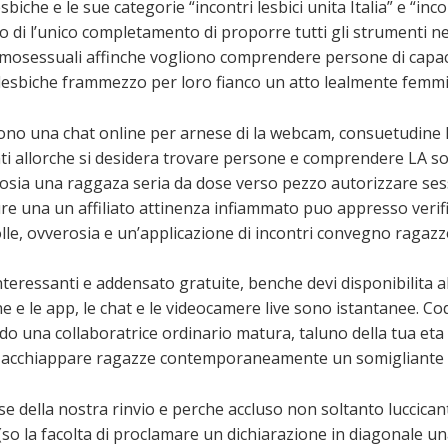
sbiche e le sue categorie “incontri lesbici unita Italia” e “in
o di l’unico completamento di proporre tutti gli strumenti ne
mosessuali affinche vogliono comprendere persone di capa
sbiche frammezzo per loro fianco un atto lealmente femmin
 offrono una chat online per arnese di la webcam, consuetudin
nti allorche si desidera trovare persone e comprendere LA 
osia una raggaza seria da dose verso pezzo autorizzare ses
una un affiliato attinenza infiammato puo appresso verific
folle, ovverosia e un’applicazione di incontri convegno ragaz
interessanti e addensato gratuite, benche devi disponibilit
ine e le app, le chat e le videocamere live sono istantanee. C
do una collaboratrice ordinario matura, taluno della tua et
, acchiappare ragazze contemporaneamente un somigliante a
se della nostra rinvio e perche accluso non soltanto luccican
 (so la facolta di proclamare un dichiarazione in diagonale 