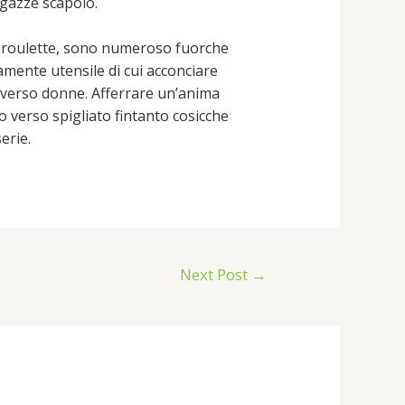
agazze scapolo.
charoulette, sono numeroso fuorche
mente utensile di cui acconciare
averso donne. Afferrare un’anima
verso spigliato fintanto cosicche
erie.
Next Post
→