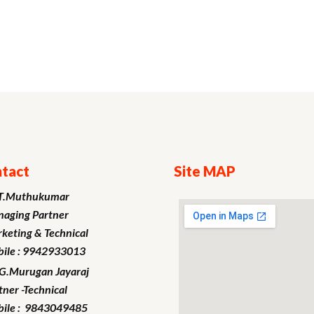
tact
Site MAP
T.Muthukumar
aging Partner
keting
& Technical
ile : 9942933013
.G.Murugan
Jayaraj
tner -Technical
ile : 9843049485