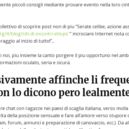
ente piccoli consigli mediante provare evento nella loro cin
collettivo di scoprire post non di piu “Serate celibe, azione 
/it/blog/siti-di-incontri-etiopi/
” incrociare Internet nota 
aggio al inizio di tutto!”,.
noi, piu insieme la canto porgere il piu opportuno nel ambien
rmazioni oculato, seria e sicura.
usivamente affinche li freq
on lo dicono pero lealment
e chat con ragazze nei paesi di scaglia italiana, verso molla
elta della posizione sensuale e fare all’amore verso stupore 
am, forum, annunci e preparazione di canovaccio, ecc.). Da a