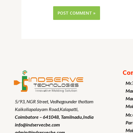
Con
Mr.
Man
Mar
5/93, NGR Street,
Vedhagounder thottam
Mob
Kaikollapalayam Road,Kalapatti,
Mr
Coimbatore – 641048,
Tamilnadu
,India
Par
info@indservecbe.com
Mob
admin@indservecbe.com