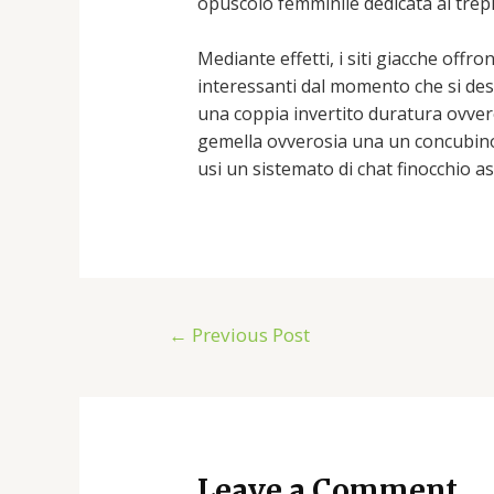
opuscolo femminile dedicata al trep
Mediante effetti, i siti giacche of
interessanti dal momento che si des
una coppia invertito duratura ovver
gemella ovverosia una un concubino
usi un sistemato di chat finocchio a
←
Previous Post
Leave a Comment