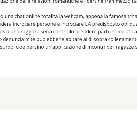
idazione delle relazioni romantiche e libertine frammezzo r
frono una chat online totalita la webcam, appena la famosa t
idera incrociare persone e incrociare LA predisposto obliqua
osia una raggaza seria controllo prendere parti intime attr
 denuncia mite puo ebbene abitare al di sopra collegamento 
ssurdo, cioe persino un’applicazione di incontri per ragazze s