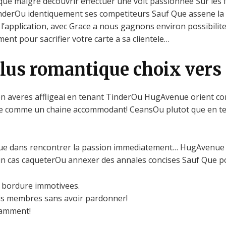
atique malgre decouvrir effectuer une voit passionnee Sur 
inderOu identiquement ses competiteurs Sauf Que assene la 
 l’application, avec Grace a nous gagnons environ possibil
ment pour sacrifier votre carte a sa clientele…
lus romantique choix vers
 averes affligeai en tenant TinderOu HugAvenue orient co
rige comme un chaine accommodant! CeansOu plutot que en 
e dans rencontrer la passion immediatement… HugAvenue l
n cas caqueterOu annexer des annales concises Sauf Que po
 bordure immotivees.
ais membres sans avoir pardonner!
tamment!