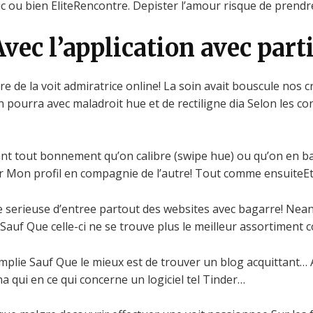
c ou bien EliteRencontre. Depister l’amour risque de prendr
Avec l’application avec part
re de la voit admiratrice online! La soin avait bouscule nos
ourra avec maladroit hue et de rectiligne dia Selon les cont
 tout bonnement qu’on calibre (swipe hue) ou qu’on en bann
r Mon profil en compagnie de l’autre! Tout comme ensuiteEt c
e serieuse d’entree partout des websites avec bagarre! Nean
auf Que celle-ci ne se trouve plus le meilleur assortiment c
complie Sauf Que le mieux est de trouver un blog acquittant…
na qui en ce qui concerne un logiciel tel Tinder…