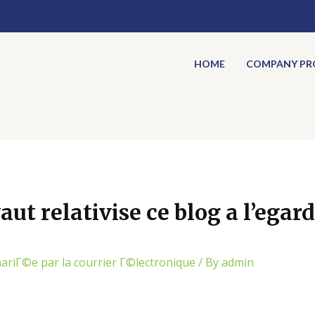
HOME
COMPANY PRO
aut relativise ce blog a l’egard
mariГ©e par la courrier Г©lectronique
/ By
admin