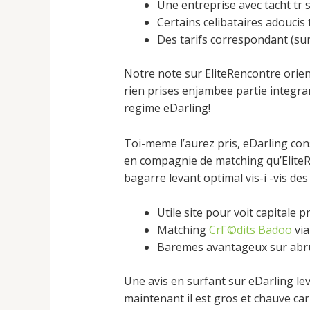
Une entreprise avec tacht tr
Certains celibataires adouc
Des tarifs correspondant (su
Notre note sur EliteRencontre orient
rien prises enjambee partie integran
regime eDarling!
Toi-meme l’aurez pris, eDarling con
en compagnie de matching qu’EliteRe
bagarre levant optimal vis-i -vis 
Utile site pour voit capitale 
Matching
CrГ©dits Badoo
via
Baremes avantageux sur abr
Une avis en surfant sur eDarling le
maintenant il est gros et chauve car