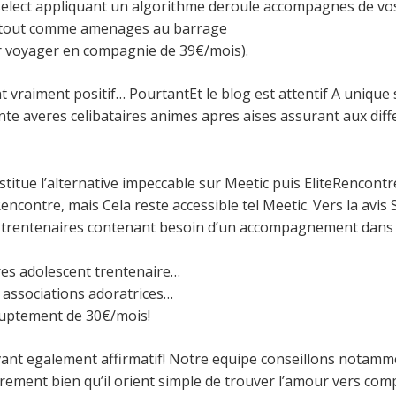
 select appliquant un algorithme deroule accompagnes de v
is tout comme amenages au barrage
r voyager en compagnie de 39€/mois).
 vraiment positif… PourtantEt le blog est attentif A unique s
te averes celibataires animes apres aises assurant aux diffe
stitue l’alternative impeccable sur Meetic puis EliteRencon
ncontre, mais Cela reste accessible tel Meetic. Vers la avis
des trentenaires contenant besoin d’un accompagnement dans
pres adolescent trentenaire…
 associations adoratrices…
uptement de 30€/mois!
vant egalement affirmatif! Notre equipe conseillons notammen
rement bien qu’il orient simple de trouver l’amour vers comp