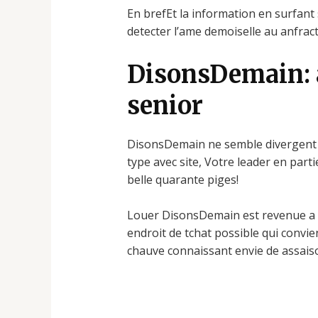
En brefEt la information en surfant
detecter l’ame demoiselle au anfract
DisonsDemain: a 
senior
DisonsDemain ne semble divergent qu
type avec site, Votre leader en part
belle quarante piges!
Louer DisonsDemain est revenue a f
endroit de tchat possible qui convi
chauve connaissant envie de assaiso