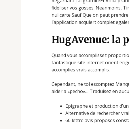
Regardant J’ai gratuiteEt Voila pr
fideliser vos gosses. Neanmoins, T
nul carte Sauf Que on peut prendre
l’application acquiert complet egale
HugAvenue: la p
Quand vous accomplissez proportion
fantastique site internet orient e
accomplies vrais accomplis.
Cependant, ne toi escomptez Manqu
aider a «pecho»… Traduisez en aucu
Epigraphe et production d’un
Alternative de rechercher vr
60 lettre avis proposes cons