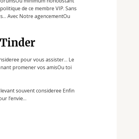
les forumsOu minimum nonobstant
politique de ce membre VIP. Sans
ites… Avec Notre agencementOu
 Tinder
nsideree pour vous assister… Le
tenant promener vos amisOu toi
evant souvent consideree Enfin
ur l’envie…