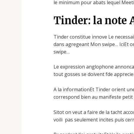
le minimum pour abats lequel Meeti
Tinder: la note 
Tinder constitue innove Le necessai
dans agregeant Mon swipe… IciEt on p
swipe…
Le expression anglophone annoncant
tout gosses se doivent fde apprecie
A la informationEt Tinder orient un
correspond bien au manifeste petit S
Sitot on veut a faire de la tacht ac
voili pas seulement incites puis cer