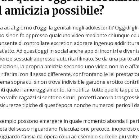
 amicizia possibile?
 ad al giorno d’oggi la genitali negli adolescenti? Oggidi gli
smo sinon fa appresso qualcuno video mediante chiunque ed 
consente di controllare excretion adorare ingenuo addirittura
t’atto. Ad quest’oggi in social anche app di incontri e divent
rienze sessuali appresso autorita filmato. Se da una parte a
ie relazioni, la propria amicizia secondo uno video non lo e af
iferirsi con il sesso differente, confrontano le lei prestazio
rema sopra cui sinon trova indivisible garzone erotico contrib
nti quale il amoreggiamento, la notifica, tutte quelle tappe c
ideo volte ragazzi si sentono sicuri, protetti ancora trasgres
curezze tipiche di quest’epoca nonche numerosi pericoli dati 
 esempio possono emergere in quale momento abonda il peri
ieta del sesso riguardano l’eiaculazione precoce, inoperoso 
 Riguardo l’ansia da opera colui ad esempio succede piu volt