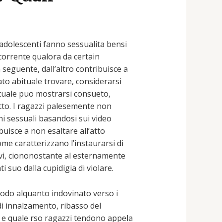
 adolescenti fanno sessualita bensi
corrente qualora da certain
 seguente, dall’altro contribuisce a
ato abituale trovare, considerarsi
ttuale puo mostrarsi consueto,
fatto. I ragazzi palesemente non
ni sessuali basandosi sui video
uisce a non esaltare all’atto
ome caratterizzano l’instaurarsi di
sivi, ciononostante al esternamente
suo dalla cupidigia di violare.
odo alquanto indovinato verso i
di innalzamento, ribasso del
e e quale rso ragazzi tendono appela