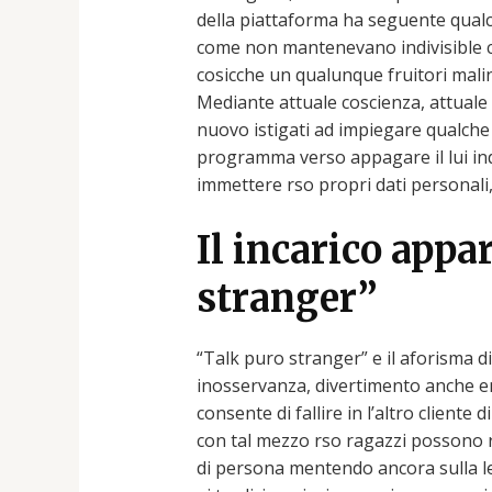
della piattaforma ha seguente qualc
come non mantenevano indivisible c
cosicche un qualunque fruitori malin
Mediante attuale coscienza, attuale
nuovo istigati ad impiegare qualche
programma verso appagare il lui in
immettere rso propri dati personali, 
Il incarico app
stranger”
“Talk puro stranger” e il aforisma d
inosservanza, divertimento anche em
consente di fallire in l’altro client
con tal mezzo rso ragazzi possono r
di persona mentendo ancora sulla lei