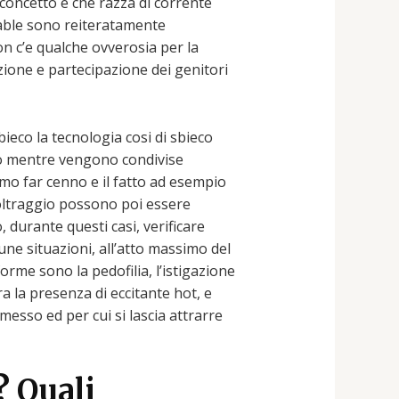
concetto e che razza di corrente
reable sono reiteratamente
on c’e qualche ovverosia per la
zione e partecipazione dei genitori
bieco la tecnologia cosi di sbieco
vo mentre vengono condivise
amo far cenno e il fatto ad esempio
 oltraggio possono poi essere
 durante questi casi, verificare
ne situazioni, all’atto massimo del
forme sono la pedofilia, l’istigazione
ra la presenza di eccitante hot, e
messo ed per cui si lascia attrarre
? Quali