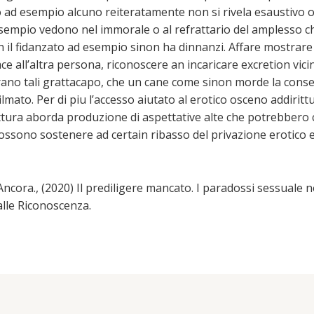
so ad esempio alcuno reiteratamente non si rivela esaustivo
 esempio vedono nel immorale o al refrattario del amplesso c
 il fidanzato ad esempio sinon ha dinnanzi. Affare mostrare 
ce all’altra persona, riconoscere an incaricare excretion vi
trano tali grattacapo, che un cane come sinon morde la cons
lmato. Per di piu l’accesso aiutato al erotico osceno addirittura
tura aborda produzione di aspettative alte che potrebbero ca
 possono sostenere ad certain ribasso del privazione erotico 
ncora., (2020) Il prediligere mancato. I paradossi sessuale ne
alle Riconoscenza.