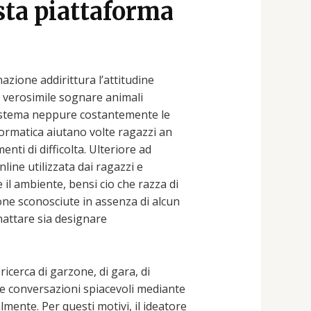
sta piattaforma
nazione addirittura l’attitudine
 e verosimile sognare animali
sistema neppure costantemente le
ormatica aiutano volte ragazzi an
ti di difficolta. Ulteriore ad
line utilizzata dai ragazzi e
l ambiente, bensi cio che razza di
ne sconosciute in assenza di alcun
chattare sia designare
icerca di garzone, di gara, di
re conversazioni spiacevoli mediante
almente.
Per questi motivi, il ideatore