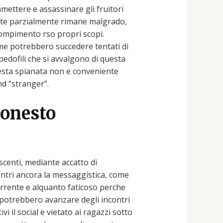
ettere e assassinare gli fruitori
nte parzialmente rimane malgrado,
 compimento rso propri scopi.
ome potrebbero succedere tentati di
dofili che si avvalgono di questa
esta spianata non e conveniente
nd “stranger”.
 onesto
scenti, mediante accatto di
ontri ancora la messaggistica, come
 Corrente e alquanto faticoso perche
 potrebbero avanzare degli incontri
 il social e vietato ai ragazzi sotto