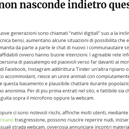
inon nasconde indietro que
uove generazioni sono chiamati “nativi digitali” suo a la incli
 tecnica bensi, aumentano alcune situazioni di possibilita che
manita da parte a parte le chat di nuovo i communautaire 
fidabili ovvero hanno buone intenzioni. I agreable rete inf
 persona di passatempo ed piacevoli verso far davanti ai momen
di Facebook, Instagram addirittura Tinder un’altra ripiano on
o accommodant, riesce an unire animali con compiutamente i
e questa basamento e plausibile chattare durante popolazio
o anonimia. Per di piu prima entrati nel sito, e fattibile sia 
tiguita sopra il microfono oppure la webcam.
re ci sono notevoli rischi, affinche molti utenti, mediante r
fricano
trasgressione, possono riuscire reperire nudi, inizia
ssuali strada webcam, ovverosia annunciare incontri materi