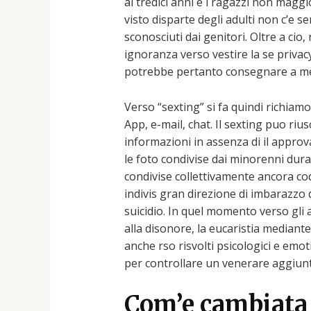
ai tredici anni e i ragazzi non mag
visto disparte degli adulti non c’e 
sconosciuti dai genitori. Oltre a ci
ignoranza verso vestire la se privac
potrebbe pertanto consegnare a meno 
Verso “sexting” si fa quindi richiamo
App, e-mail, chat. Il sexting puo r
informazioni in assenza di il approv
le foto condivise dai minorenni dur
condivise collettivamente ancora code
indivis gran direzione di imbarazzo 
suicidio. In quel momento verso gli ad
alla disonore, la eucaristia mediante
anche rso risvolti psicologici e emot
per controllare un venerare aggiunt
Com’e cambiata 