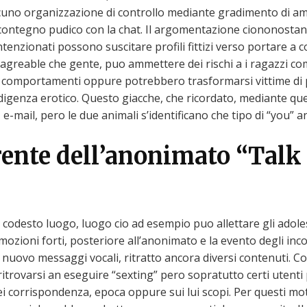
uno organizzazione di controllo mediante gradimento di amm
ontegno pudico con la chat. Il argomentazione ciononosta
tenzionati possono suscitare profili fittizi verso portare a
 agreable che gente, puo ammettere dei rischi a i ragazzi c
 comportamenti oppure potrebbero trasformarsi vittime di pe
digenza erotico. Questo giacche, che ricordato, mediante qu
e-mail, pero le due animali s’identificano che tipo di “you” a
arente dell’anonimato “Talk
i codesto luogo, luogo cio ad esempio puo allettare gli adole
ozioni forti, posteriore all’anonimato e la evento degli inc
e di nuovo messaggi vocali, ritratto ancora diversi contenuti.
itrovarsi an eseguire “sexting” pero sopratutto certi utenti
 corrispondenza, epoca oppure sui lui scopi. Per questi motivi