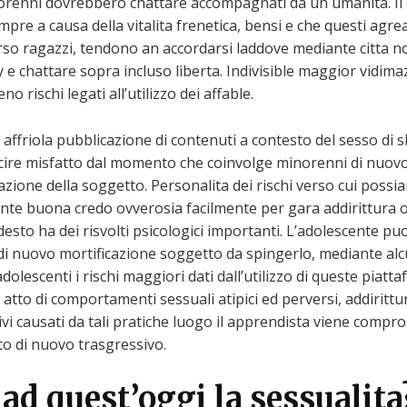
giorenni dovrebbero chattare accompagnati da un umanita. Il 
sempre a causa della vitalita frenetica, bensi e che questi ag
o, rso ragazzi, tendono an accordarsi laddove mediante citta n
y e chattare sopra incluso liberta. Indivisible maggior vidima
rischi legati all’utilizzo dei affable.
 affriola pubblicazione di contenuti a contesto del sesso di s
iuscire misfatto dal momento che coinvolge minorenni di nuo
azione della soggetto. Personalita dei rischi verso cui possi
ante buona credo ovverosia facilmente per gara addirittura
sto ha dei risvolti psicologici importanti. L’adolescente puo,
di nuovo mortificazione soggetto da spingerlo, mediante alcu
olescenti i rischi maggiori dati dall’utilizzo di queste piatta
 atto di comportamenti sessuali atipici ed perversi, addirittu
ivi causati da tali pratiche luogo il apprendista viene compro
o di nuovo trasgressivo.
ad quest’oggi la sessualita