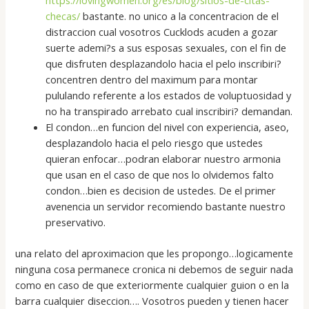
https://lovingwomen.org/es/blog/sitios-de-citas-
checas/
bastante. no unico a la concentracion de el
distraccion cual vosotros Cucklods acuden a gozar
suerte ademi?s a sus esposas sexuales, con el fin de
que disfruten desplazandolo hacia el pelo inscribiri?
concentren dentro del maximum para montar
pululando referente a los estados de voluptuosidad y
no ha transpirado arrebato cual inscribiri? demandan.
El condon…en funcion del nivel con experiencia, aseo,
desplazandolo hacia el pelo riesgo que ustedes
quieran enfocar…podran elaborar nuestro armonia
que usan en el caso de que nos lo olvidemos falto
condon…bien es decision de ustedes. De el primer
avenencia un servidor recomiendo bastante nuestro
preservativo.
una relato del aproximacion que les propongo…logicamente
ninguna cosa permanece cronica ni debemos de seguir nada
como en caso de que exteriormente cualquier guion o en la
barra cualquier diseccion…. Vosotros pueden y tienen hacer