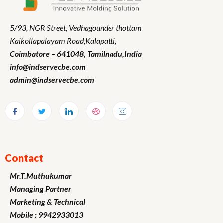
5/93, NGR Street,
Vedhagounder thottam
Kaikollapalayam Road,Kalapatti,
Coimbatore – 641048,
Tamilnadu
,India
info@indservecbe.com
admin@indservecbe.com
Contact
Mr.T.Muthukumar
Managing Partner
Marketing
& Technical
Mobile : 9942933013