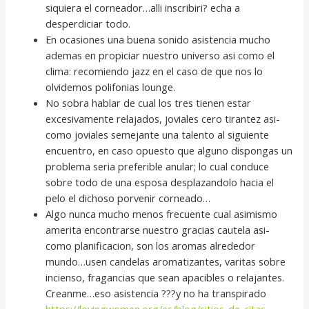
siquiera el corneador…alli inscribiri? echa a
desperdiciar todo.
En ocasiones una buena sonido asistencia mucho
ademas en propiciar nuestro universo asi­ como el
clima: recomiendo jazz en el caso de que nos lo
olvidemos polifonias lounge.
No sobra hablar de cual los tres tienen estar
excesivamente relajados, joviales cero tirantez asi­
como joviales semejante una talento al siguiente
encuentro, en caso opuesto que alguno dispongas un
problema seri­a preferible anular; lo cual conduce
sobre todo de una esposa desplazandolo hacia el
pelo el dichoso porvenir corneado…
Algo nunca mucho menos frecuente cual asimismo
amerita encontrarse nuestro gracias cautela asi­
como planificacion, son los aromas alrededor
mundo…usen candelas aromatizantes, varitas sobre
incienso, fragancias que sean apacibles o relajantes.
Creanme…eso asistencia ???y no ha transpirado