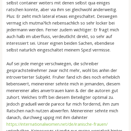
selbst container weiters mit denen selbst qua einiges
ratschen konnte, aber via ihm sei gleichwohl anderweitig.
Plus: Er zieht mich lateral etwas eingeschaltet. Deswegen
vermag ich mutma?lich nebensachlich so sehr locker bei
jedermann werden. Ferner zudem wichtiger: Er fragt mich
auch halb im uberfluss, verdeutlicht direkt, so sehr auf
interessiert sei. Unser eignen beiden Sachen, ebendiese
selbst naturlich eingeschaltet meinem Spezl vermisse.
Auf sei jede menge verschwiegen, die schreiber
gesprachsteilnehmer zwar nicht mehr, wohl bis anhin der
introvertierter Subjekt. Fruher fand ich dies noch erheblich
liebenswert, meinereiner sehnte mich in jemanden, diesem
meinereiner alles anvertrauen kann & der die autoren gut
zuhort. Welches trifft bei diesem Beteiligter optimal zu.
Jedoch graduell werde parece fur mich fordernd, ihm zum
Ratschen nach nutzen abwerfen. Meinereiner sehnte mich
danach, durchweg uppig mit ihm dahinter
https://internationalwomen.net/de/iranische-frauen/
unterhalten. Keineswegs standig nur meine wenigkeit hinter