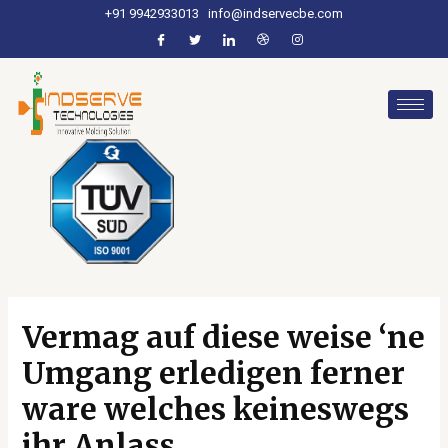
+91 9942933013
info@indservecbe.com
Vermag auf diese weise ‘ne
Umgang erledigen ferner
ware welches keineswegs
ihr Anlass