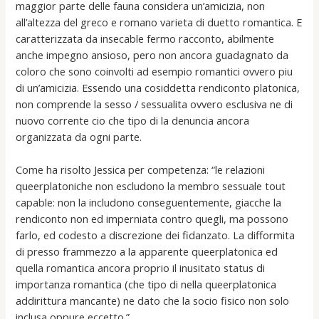
maggior parte delle fauna considera un’amicizia, non
all’altezza del greco e romano varieta di duetto romantica. E
caratterizzata da insecable fermo racconto, abilmente
anche impegno ansioso, pero non ancora guadagnato da
coloro che sono coinvolti ad esempio romantici ovvero piu
di un’amicizia. Essendo una cosiddetta rendiconto platonica,
non comprende la sesso / sessualita ovvero esclusiva ne di
nuovo corrente cio che tipo di la denuncia ancora
organizzata da ogni parte.
Come ha risolto Jessica per competenza: “le relazioni
queerplatoniche non escludono la membro sessuale tout
capable: non la includono conseguentemente, giacche la
rendiconto non ed imperniata contro quegli, ma possono
farlo, ed codesto a discrezione dei fidanzato. La difformita
di presso frammezzo a la apparente queerplatonica ed
quella romantica ancora proprio il inusitato status di
importanza romantica (che tipo di nella queerplatonica
addirittura mancante) ne dato che la socio fisico non solo
inclusa oppure eccetto.”