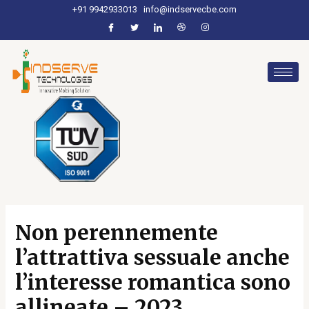
+91 9942933013
info@indservecbe.com
Non perennemente
l’attrattiva sessuale anche
l’interesse romantica sono
allineate – 2023